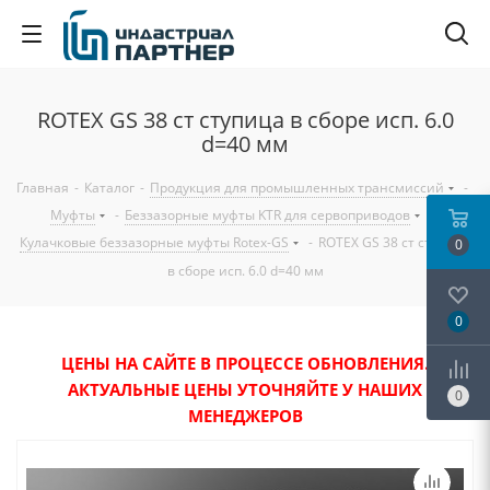
ROTEX GS 38 ст ступица в сборе исп. 6.0
d=40 мм
Главная
-
Каталог
-
Продукция для промышленных трансмиссий
-
Муфты
-
Беззазорные муфты KTR для сервоприводов
-
Кулачковые беззазорные муфты Rotex-GS
-
ROTEX GS 38 ст ступица
0
в сборе исп. 6.0 d=40 мм
0
ЦЕНЫ НА САЙТЕ В ПРОЦЕССЕ ОБНОВЛЕНИЯ.
АКТУАЛЬНЫЕ ЦЕНЫ УТОЧНЯЙТЕ У НАШИХ
0
МЕНЕДЖЕРОВ