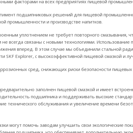
ажными факторами на всех предприятиях пищевой промышленн
сортимент подшипниковых решений для пищевой промышленно
ой промышленности и производстве напитков. ‎
строенным уплотнением не требует повторного смазывания, 
и не всегда связаны с новыми технологиями. Использование 
вижения вперед. В этом случае мы объединили стальной ра
и SKF Explorer, с высокоэффективной пищевой смазкой и луч
оррозионных сред, снижающих риски безопасности пищевых 
 предварительно заполнен пищевой смазкой и имеет встроен
одительность подшипника и поддерживать высокие стандар
ние технического обслуживания и увеличение времени безот
азки могут помочь заводам улучшить свои экологические пок
ление подшипника, что обеспечивает дополнительную эконо