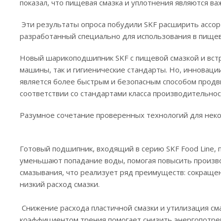
показал, что пищевая смазка и уплотнения являются в
‎ Эти результаты опроса побудили SKF расширить ас
разработанный специально для использования в пищев
‎‎‎Новый шарикоподшипник SKF с пищевой смазкой и в
машины, так и гигиенические стандарты. Но, инноваци
является более быстрым и безопасным способом прод
соответствии со стандартами класса производительност
Разумное сочетание проверенных технологий для нек
‎ ‎
‎Готовый подшипник, входящий в серию SKF Food Line,
уменьшают попадание воды, помогая повысить произв
смазывания, что реализует ряд преимуществ: сокраще
низкий расход смазки. ‎
‎ ‎
‎ Снижение расхода пластичной смазки и утилизация см
коэффициентом трения помогает снизить энергопотреб