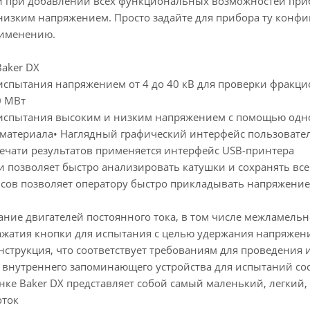
 при добавлении всех функциональных возможностей приб
 низким напряжением. Просто задайте для прибора ту конфи
именению.
aker DX
испытания напряжением от 4 до 40 кВ для проверки фракц
0 МВт
испытания высоким и низким напряжением с помощью одног
материала• Наглядный графический интерфейс пользовател
печати результатов применяется интерфейс USB-принтера
и позволяет быстро анализировать катушки и сохранять вс
сов позволяет оператору быстро прикладывать напряжение
ание двигателей постоянного тока, в том числе межламель
ажатия кнопки для испытания с целью удержания напряжени
нструкция, что соответствует требованиям для проведения
 внутреннего запоминающего устройства для испытаний сос
ынке Baker DX представляет собой самый маленький, легкий
оток