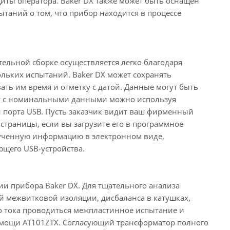
иты оператора. Baker DX также может быть оснащен
таний о том, что прибор находится в процессе
ельной сборке осуществляется легко благодаря
льких испытаний. Baker DX может сохранять
ть им время и отметку с датой. Данные могут быть
ку с номинальными данными можно используя
и порта USB. Пусть заказчик видит ваш фирменный
страницы, если вы загрузите его в программное
олученную информацию в электронном виде,
ющего USB-устройства.
ии прибора Baker DX. Для тщательного анализа
й межвитковой изоляции, дисбаланса в катушках,
о тока проводиться межпластинное испытание и
мощи AT101ZTX. Согласующий трансформатор полного