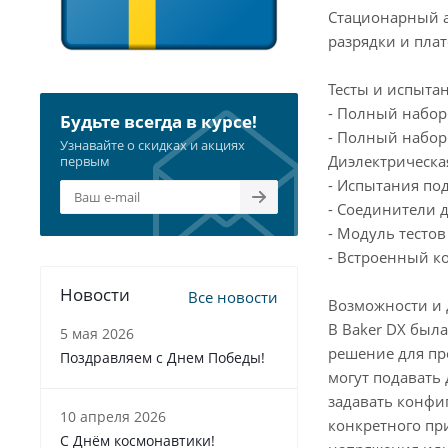
Стационарный а
разрядки и пла
Тесты и испытан
- Полный набор
Будьте всегда в курсе!
- Полный набор 
Узнавайте о скидках и акциях
Диэлектрическая
первым
- Испытания п
- Соединители 
- Модуль тесто
- Встроенный к
Новости
Все новости
Возможности и 
В Baker DX был
5 мая 2026
решение для пр
Поздравляем с Днем Победы!
могут подавать 
задавать конфи
10 апреля 2026
конкретного пр
С Днём космонавтики!