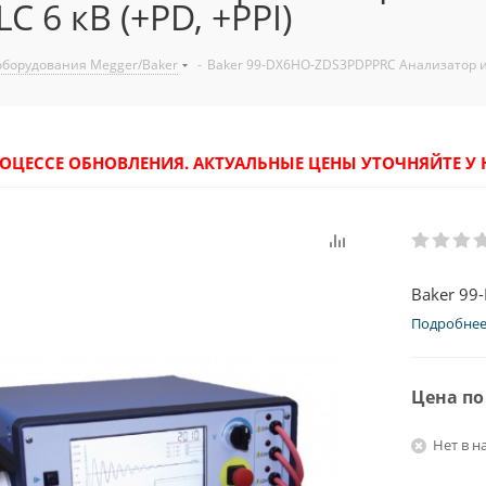
 6 кВ (+PD, +PPI)
оборудования Megger/Baker
-
Baker 99-DX6HO-ZDS3PDPPRC Анализатор из
РОЦЕССЕ ОБНОВЛЕНИЯ. АКТУАЛЬНЫЕ ЦЕНЫ УТОЧНЯЙТЕ 
Baker 99
Подробне
Цена по
Нет в н