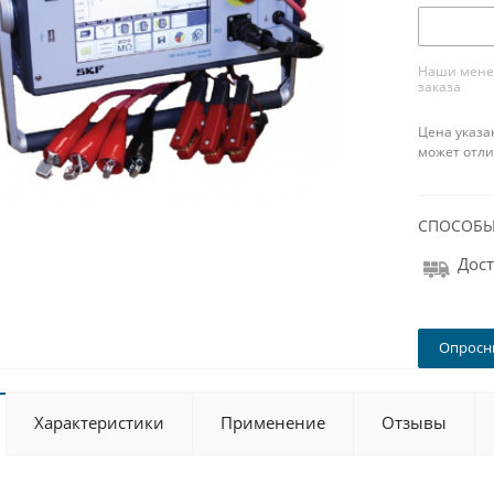
Наши менед
заказа
Цена указа
может отли
СПОСОБЫ
Дост
Опросны
Характеристики
Применение
Отзывы