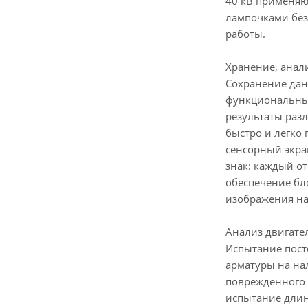
40 кВ применяю
лампочками без
работы.
Хранение, анал
Сохранение дан
функциональным
результаты раз
быстро и легко
сенсорный экра
знак: каждый о
обеспечение бл
изображения на
Анализ двигате
Испытание пост
арматуры на на
поврежденного 
испытание длин