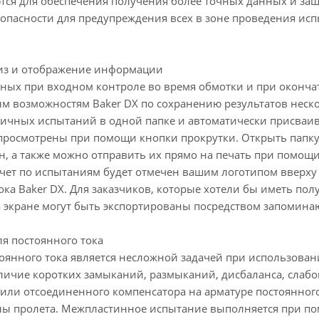
тся для обеспечения получения более точных данных и защ
опасности для предупреждения всех в зоне проведения испы
из и отображение информации
ных при входном контроле во время обмотки и при окончат
 возможностям Baker DX по сохранению результатов неско
личных испытаний в одной папке и автоматически присваива
 просмотрены при помощи кнопки прокрутки. Открыть пап
н, а также можно отправить их прямо на печать при помощ
тчет по испытаниям будет отмечен вашим логотипом вверху 
ока Baker DX. Для заказчиков, которые хотели бы иметь п
 экране могут быть экспортированы посредством запомина
ля постоянного тока
оянного тока является несложной задачей при использован
личие коротких замыканий, размыканий, дисбаланса, слабо
или отсоединенного компенсатора на арматуре постоянног
ы пролета. Межпластинное испытание выполняется при по