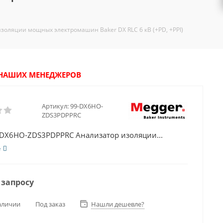
оляции мощных электромашин Baker DX RLC 6 кВ (+PD, +PPI)
У НАШИХ МЕНЕДЖЕРОВ
Артикул:
99-DX6HO-
ZDS3PDPPRC
-DX6HO-ZDS3PDPPRC Анализатор изоляции...
е
 запросу
аличии
Под заказ
Нашли дешевле?