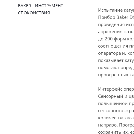
BAKER - ИНСТРУМЕНТ
Испытание кату
СПОКОЙСТВИЯ
Прибор Baker D
проведения исп
апряжения на к
до 200 форм ко
соотношения пл
оператора и, к
показывает кат
помогают опред
проверенных ка
Интерфейс опер
Сенсорный и цв
повышенной про
сенсорного экр
количества кас
направо. Прогр
сохранить их, е