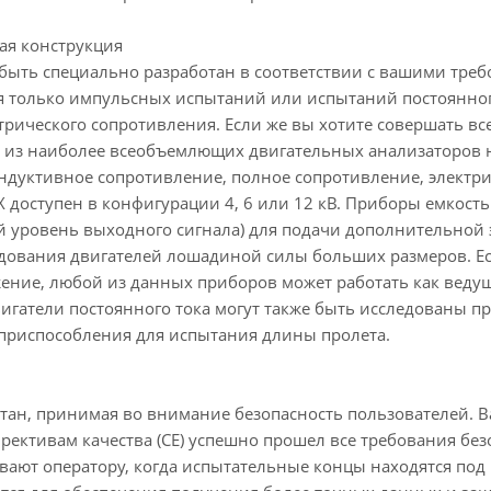
ая конструкция
 быть специально разработан в соответствии с вашими тре
 только импульсных испытаний или испытаний постоянного
трического сопротивления. Если же вы хотите совершать в
о из наиболее всеобъемлющих двигательных анализаторов 
ндуктивное сопротивление, полное сопротивление, электрич
 доступен в конфигурации 4, 6 или 12 кВ. Приборы емкость
й уровень выходного сигнала) для подачи дополнительной
дования двигателей лошадиной силы больших размеров. Ес
ение, любой из данных приборов может работать как ведущи
Двигатели постоянного тока могут также быть исследованы 
приспособления для испытания длины пролета.
тан, принимая во внимание безопасность пользователей. Ba
рективам качества (CE) успешно прошел все требования без
вают оператору, когда испытательные концы находятся по