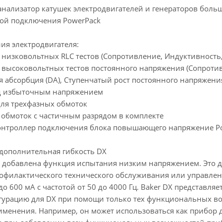
нализатор катушек электродвигателей и генераторов больш
той подключения PowerPack
ия электродвигателя:
 низковольтных RLC тестов (Сопротивление, Индуктивность,
высоковольтных тестов постоянного напряжения (Сопротивле
 абсорбция (DA), Ступенчатый рост постоянного напряжения
од избыточным напряжением
для трехфазных обмоток
в обмоток с частичным разрядом в комплекте
онтроллер подключения блока повышающего напряжение Po
дополнительная гибкость DX
а добавлена функция испытания низким напряжением. Это 
офилактического технического обслуживания или управлен
до 600 мА с частотой от 50 до 4000 Гц. Baker DX представл
гурацию для DX при помощи только тех функциональных в
именения. Например, он может использоваться как прибор 