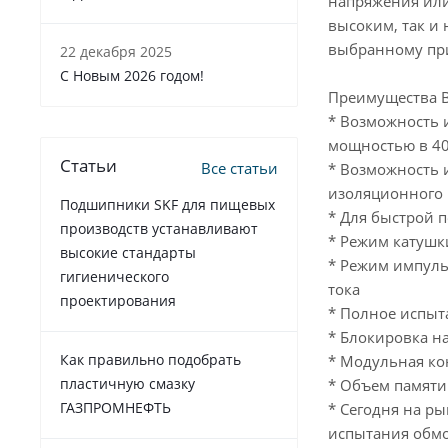
напряжения или
высоким, так и
выбранному пр
22 декабря 2025
C Новым 2026 годом!
Преимущества B
* Возможность 
мощностью в 4
Статьи
Все статьи
* Возможность 
изоляционного 
Подшипники SKF для пищевых
* Для быстрой 
производств устанавливают
* Режим катушк
высокие стандарты
* Режим импуль
гигиенического
тока
проектирования
* Полное испыт
* Блокировка н
Как правильно подобрать
* Модульная ко
пластичную смазку
* Объем памяти
ГАЗПРОМНЕФТЬ
* Сегодня на р
испытания обм