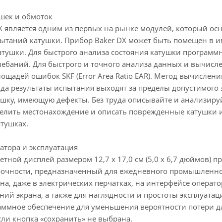
шек и обмоток
X является одним из первых на рынке модулей, который 
ытаний катушки. Прибор Baker DX может быть помещен в 
атушки. Для быстрого анализа состояния катушки программ
лебаний. Для быстрого и точного анализа данных и вычисл
ощадей ошибок SKF (Error Area Ratio EAR). Метод вычисле
огда результаты испытания выходят за пределы допустимог
ушку, имеющую дефекты. Без труда описывайте и анализиру
елить местонахождение и описать поврежденные катушки и 
тушках.
атора и эксплуатация
етной дисплей размером 12,7 х 17,0 см (5,0 х 6,7 дюймов)
чности, предназначенный для ежедневного промышленного
ана, даже в электрических перчатках, на интерфейсе опер
аний экрана, а также для наглядности и простоты эксплуат
аммное обеспечение для уменьшения вероятности потери д
сли кнопка «сохранить» не выбрана.