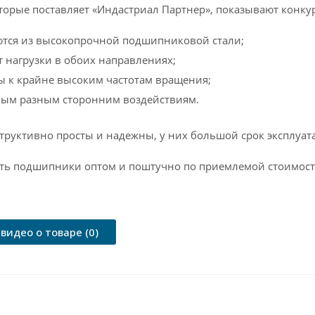
торые поставляет «Индастриал Партнер», показывают конку
ются из высокопрочной подшипниковой стали;
нагрузки в обоих направлениях;
 к крайне высоким частотам вращения;
мым разным сторонним воздействиям.
структивно просты и надежны, у них большой срок эксплуат
ть подшипники оптом и поштучно по приемлемой стоимости
видео о товаре (0)