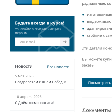
радиальные, ко
изготавлива
выдерживают 
Будьте всегда в курсе!
адаптированы
Узнавайте о скидках и акциях
первым
стойкие к са
Эти детали кон
Вы можете купи
заказы.
Новости
Все новости
5 мая 2026
Поздравляем с Днем Победы!
Посмотреть 
10 апреля 2026
С Днём космонавтики!
Документы