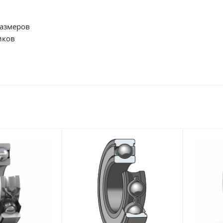
размеров
иков