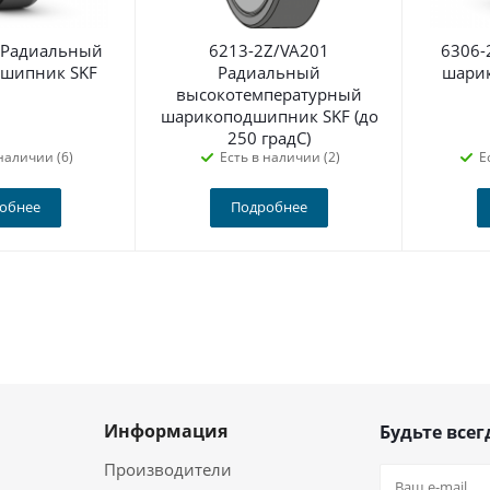
 Радиальный
6213-2Z/VA201
6306-
шипник SKF
Радиальный
шари
высокотемпературный
шарикоподшипник SKF (до
250 градС)
наличии (6)
Есть в наличии (2)
Е
обнее
Подробнее
Информация
Будьте всег
Производители