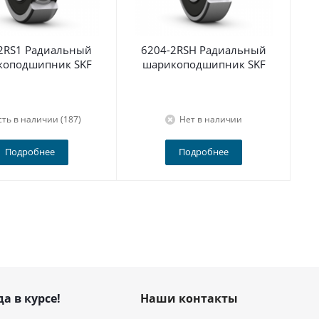
2RS1 Радиальный
6204-2RSH Радиальный
По
коподшипник SKF
шарикоподшипник SKF
сть в наличии (187)
Нет в наличии
Подробнее
Подробнее
да в курсе!
Наши контакты