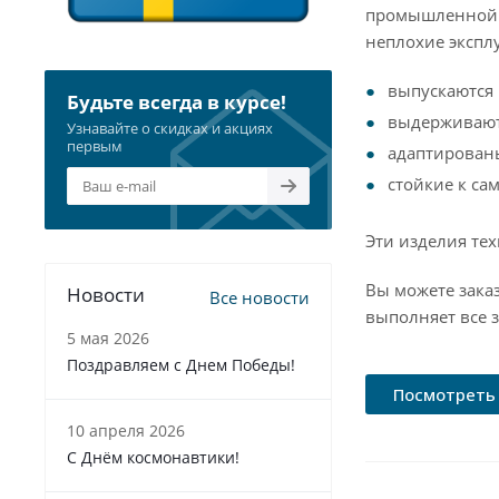
промышленной с
неплохие экспл
выпускаются 
Будьте всегда в курсе!
выдерживают
Узнавайте о скидках и акциях
первым
адаптирован
стойкие к с
Эти изделия те
Вы можете зака
Новости
Все новости
выполняет все з
5 мая 2026
Поздравляем с Днем Победы!
Посмотреть 
10 апреля 2026
С Днём космонавтики!