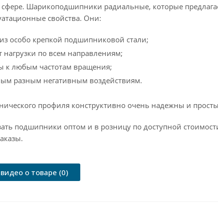
фере. Шарикоподшипники радиальные, которые предлагае
уатационные свойства. Они:
из особо крепкой подшипниковой стали;
 нагрузки по всем направлениям;
ы к любым частотам вращения;
амым разным негативным воздействиям.
хнического профиля конструктивно очень надежны и просты,
зать подшипники оптом и в розницу по доступной стоимост
аказы.
видео о товаре (0)