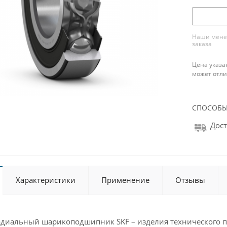
Наши менед
заказа
Цена указа
может отли
СПОСОБЫ
Дост
Характеристики
Применение
Отзывы
адиальный шарикоподшипник SKF – изделия технического 