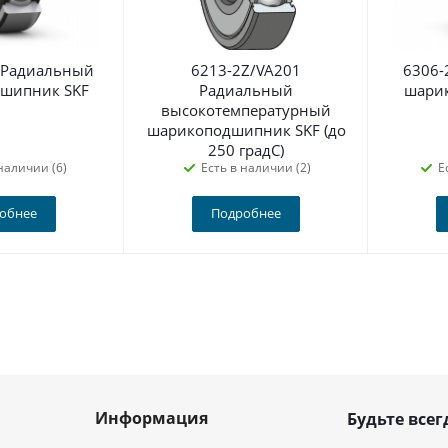
 Радиальный
6213-2Z/VA201
6306-
шипник SKF
Радиальный
шари
высокотемпературный
шарикоподшипник SKF (до
250 градС)
наличии (6)
Есть в наличии (2)
Е
обнее
Подробнее
Информация
Будьте всег