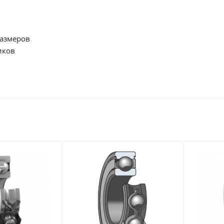
размеров
иков