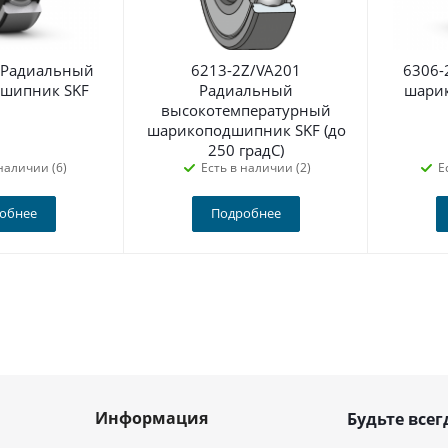
 Радиальный
6213-2Z/VA201
6306-
шипник SKF
Радиальный
шари
высокотемпературный
шарикоподшипник SKF (до
250 градС)
наличии (6)
Есть в наличии (2)
Е
обнее
Подробнее
Информация
Будьте всег