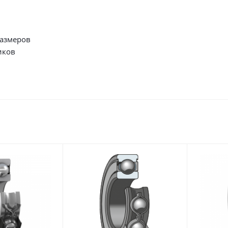
размеров
иков