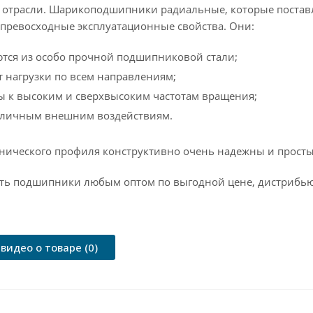
трасли. Шарикоподшипники радиальные, которые поставл
превосходные эксплуатационные свойства. Они:
тся из особо прочной подшипниковой стали;
 нагрузки по всем направлениям;
ы к высоким и сверхвысоким частотам вращения;
азличным внешним воздействиям.
хнического профиля конструктивно очень надежны и просты
ть подшипники любым оптом по выгодной цене, дистрибью
видео о товаре (0)