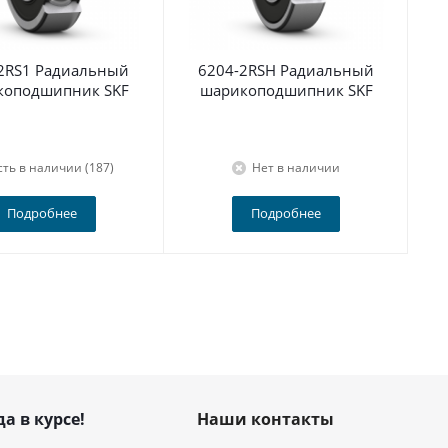
2RS1 Радиальный
6204-2RSH Радиальный
По
коподшипник SKF
шарикоподшипник SKF
сть в наличии (187)
Нет в наличии
Подробнее
Подробнее
да в курсе!
Наши контакты