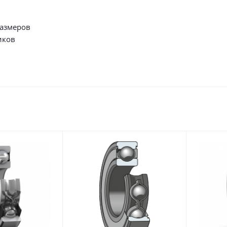
размеров
иков