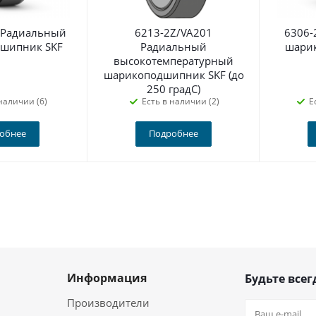
 Радиальный
6213-2Z/VA201
6306-
шипник SKF
Радиальный
шари
высокотемпературный
шарикоподшипник SKF (до
250 градС)
наличии (6)
Есть в наличии (2)
Е
обнее
Подробнее
Информация
Будьте всег
Производители