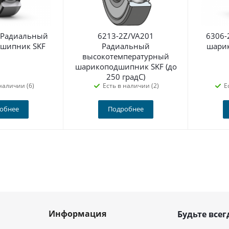
 Радиальный
6213-2Z/VA201
6306-
шипник SKF
Радиальный
шари
высокотемпературный
шарикоподшипник SKF (до
250 градС)
наличии (6)
Есть в наличии (2)
Е
обнее
Подробнее
Информация
Будьте всег