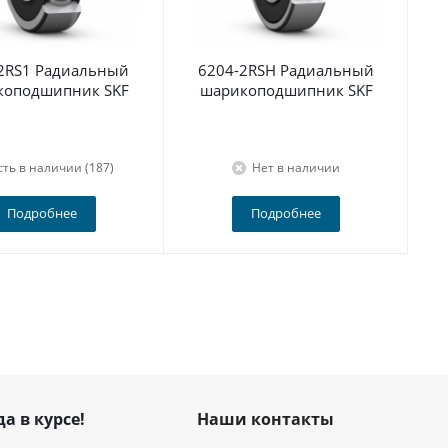
2RS1 Радиальный
6204-2RSH Радиальный
По
коподшипник SKF
шарикоподшипник SKF
сть в наличии (187)
Нет в наличии
Подробнее
Подробнее
да в курсе!
Наши контакты