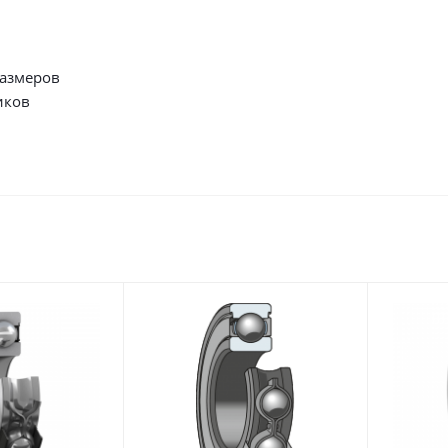
размеров
иков