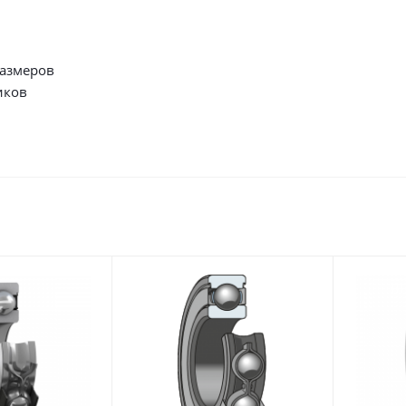
размеров
иков