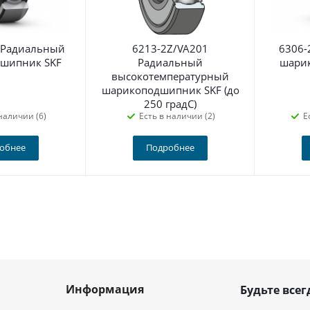
 Радиальный
6213-2Z/VA201
6306-
шипник SKF
Радиальный
шари
высокотемпературный
шарикоподшипник SKF (до
250 градС)
наличии (6)
Есть в наличии (2)
Е
обнее
Подробнее
Информация
Будьте всег