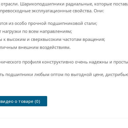
трасли. Шарикоподшипники радиальные, которые поставл
превосходные эксплуатационные свойства. Они:
тся из особо прочной подшипниковой стали;
 нагрузки по всем направлениям;
ы к высоким и сверхвысоким частотам вращения;
азличным внешним воздействиям.
хнического профиля конструктивно очень надежны и просты
ть подшипники любым оптом по выгодной цене, дистрибью
видео о товаре (0)