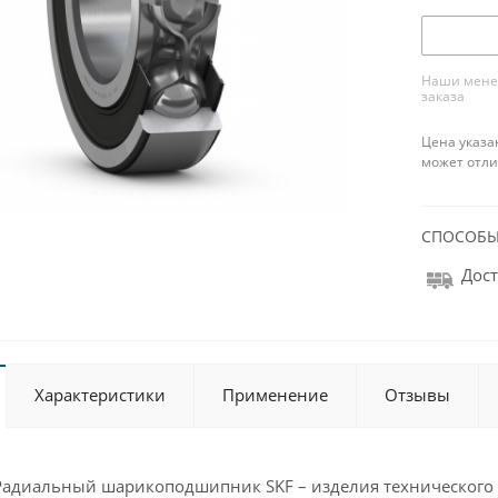
Наши менед
заказа
Цена указа
может отли
СПОСОБЫ
Дост
Характеристики
Применение
Отзывы
Радиальный шарикоподшипник SKF – изделия технического