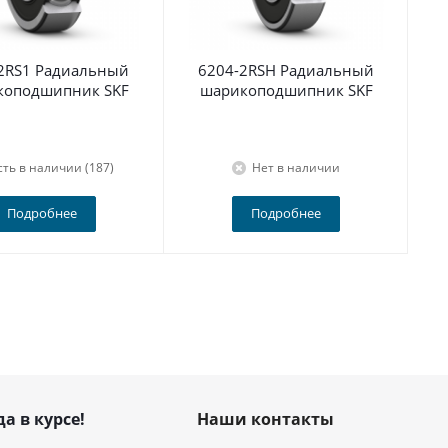
2RS1 Радиальный
6204-2RSH Радиальный
По
коподшипник SKF
шарикоподшипник SKF
сть в наличии (187)
Нет в наличии
Подробнее
Подробнее
да в курсе!
Наши контакты