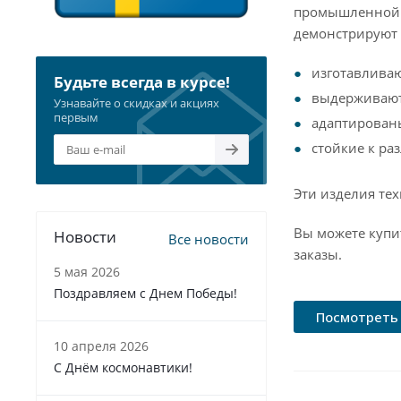
промышленной о
демонстрируют 
изготавливаю
Будьте всегда в курсе!
выдерживают
Узнавайте о скидках и акциях
первым
адаптирован
стойкие к р
Эти изделия те
Вы можете купи
Новости
Все новости
заказы.
5 мая 2026
Поздравляем с Днем Победы!
Посмотреть 
10 апреля 2026
С Днём космонавтики!