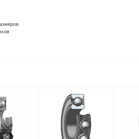
размеров
иков