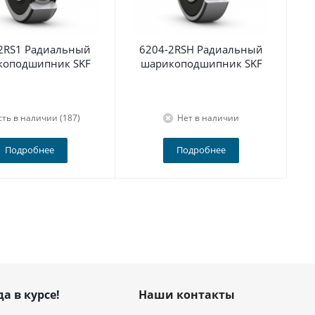
2RS1 Радиальный
6204-2RSH Радиальный
По
коподшипник SKF
шарикоподшипник SKF
сть в наличии (187)
Нет в наличии
Подробнее
Подробнее
да в курсе!
Наши контакты