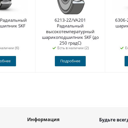
 Радиальный
6213-2Z/VA201
6306-
шипник SKF
Радиальный
шари
высокотемпературный
шарикоподшипник SKF (до
250 градС)
наличии (6)
Есть в наличии (2)
Е
обнее
Подробнее
Информация
Будьте всег