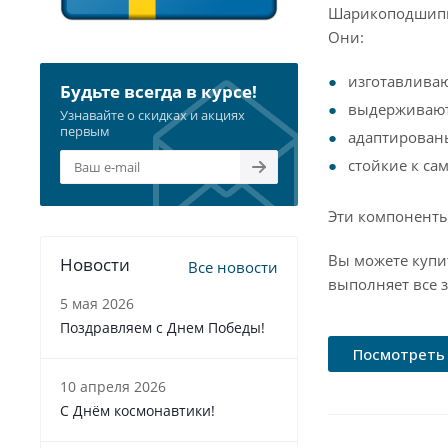
Шарикоподшипни
Они:
изготавливаю
Будьте всегда в курсе!
выдерживают
Узнавайте о скидках и акциях
первым
адаптирован
стойкие к с
Эти компоненты
Вы можете купи
Новости
Все новости
выполняет все з
5 мая 2026
Поздравляем с Днем Победы!
Посмотреть 
10 апреля 2026
С Днём космонавтики!