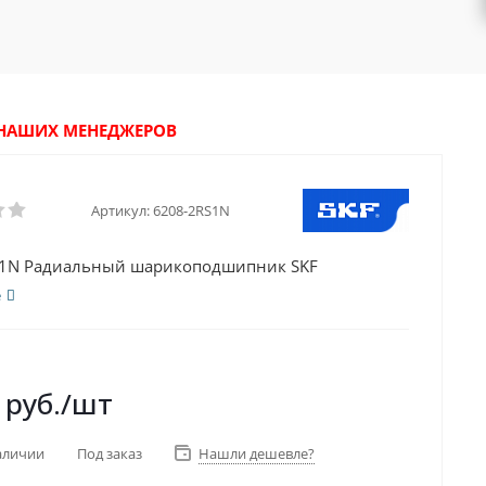
У НАШИХ МЕНЕДЖЕРОВ
Артикул:
6208-2RS1N
S1N Радиальный шарикоподшипник SKF
е
руб.
/шт
аличии
Под заказ
Нашли дешевле?