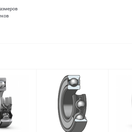
размеров
иков