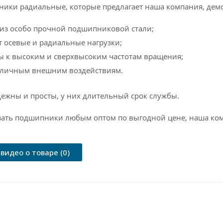
ки радиальные, которые предлагает наша компания, дем
 из особо прочной подшипниковой стали;
 осевые и радиальные нагрузки;
ы к высоким и сверхвысоким частотам вращения;
азличным внешним воздействиям.
дежны и просты, у них длительный срок службы.
зать подшипники любым оптом по выгодной цене, наша ком
видео о товаре (0)