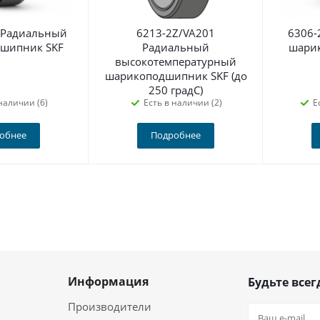
 Радиальный
6213-2Z/VA201
6306-
шипник SKF
Радиальный
шари
высокотемпературный
шарикоподшипник SKF (до
250 градС)
наличии (6)
Есть в наличии (2)
Е
обнее
Подробнее
Информация
Будьте всег
Производители