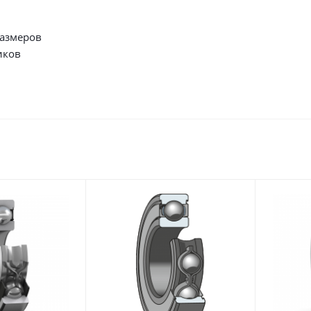
размеров
иков