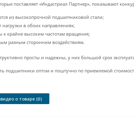
торые поставляет «Индастриал Партнер», показывают конку
ются из высокопрочной подшипниковой стали;
нагрузки в обоих направлениях;
 к крайне высоким частотам вращения;
мым разным сторонним воздействиям.
структивно просты и надежны, у них большой срок эксплуат
ть подшипники оптом и поштучно по приемлемой стоимости
видео о товаре (0)