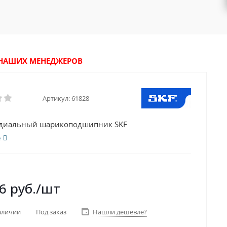
У НАШИХ МЕНЕДЖЕРОВ
Артикул:
61828
адиальный шарикоподшипник SKF
е
6
руб.
/шт
аличии
Под заказ
Нашли дешевле?