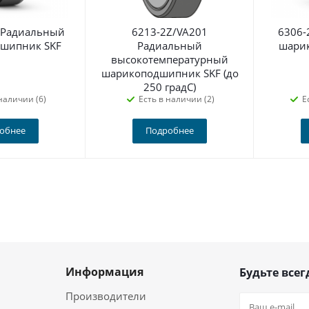
 Радиальный
6213-2Z/VA201
6306-
шипник SKF
Радиальный
шари
высокотемпературный
шарикоподшипник SKF (до
250 градС)
наличии (6)
Есть в наличии (2)
Е
обнее
Подробнее
Информация
Будьте всег
Производители