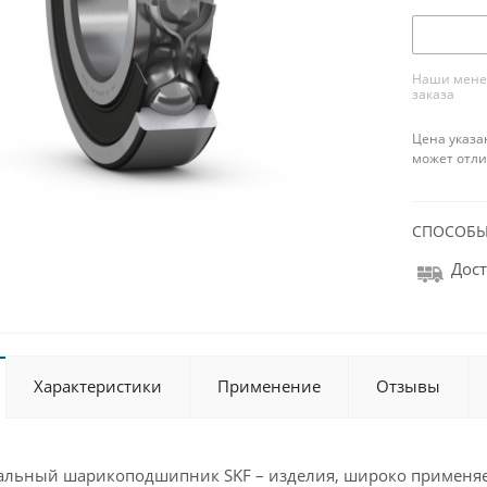
Наши менед
заказа
Цена указа
может отли
СПОСОБЫ
Дост
Характеристики
Применение
Отзывы
иальный шарикоподшипник SKF – изделия, широко примен