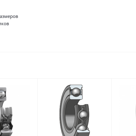
размеров
иков