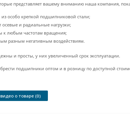
торые представляет вашему вниманию наша компания, пок
 из особо крепкой подшипниковой стали;
 осевые и радиальные нагрузки;
ы к любым частотам вращения;
амым разным негативным воздействиям.
дежны и просты, у них увеличенный срок эксплуатации.
брести подшипники оптом и в розницу по доступной стоимо
видео о товаре (0)