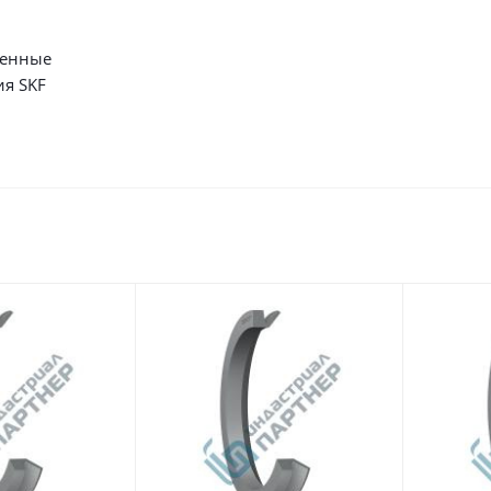
енные
ия SKF