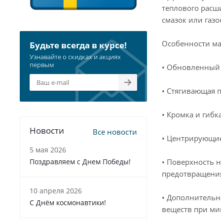
теплового расш
смазок или газ
Особенности ма
Будьте всегда в курсе!
Узнавайте о скидках и акциях
первым
• Обновленный 
• Стягивающая 
• Кромка и гиб
Новости
Все новости
• Центрирующие
5 мая 2026
• Поверхность 
Поздравляем с Днем Победы!
предотвращения
10 апреля 2026
• Дополнительн
С Днём космонавтики!
веществ при ми