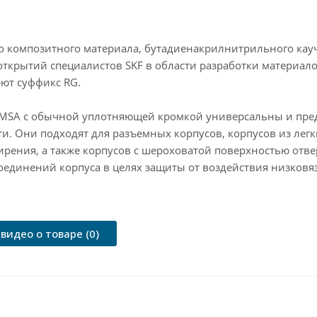
о композитного материала, бутадиенакрилнитрильного каучу
открытий специалистов SKF в области разработки материало
ют суффикс RG.
MSA с обычной уплотняющей кромкой универсальны и пред
. Они подходят для разъемных корпусов, корпусов из легк
ирения, а также корпусов с шероховатой поверхностью отве
единений корпуса в целях защиты от воздействия низковяз
видео о товаре (0)