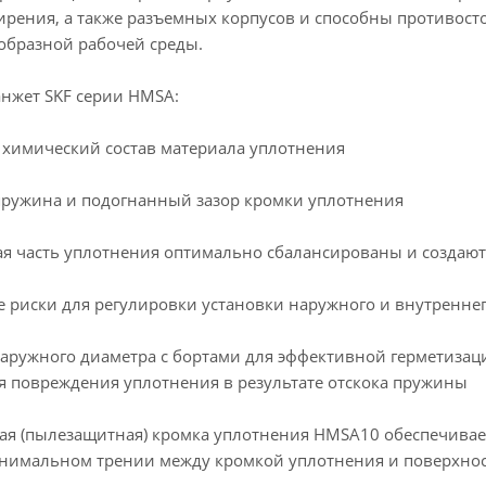
ирения, а также разъемных корпусов и способны противос
ообразной рабочей среды.
нжет SKF серии HMSA:
химический состав материала уплотнения
пружина и подогнанный зазор кромки уплотнения
кая часть уплотнения оптимально сбалансированы и создаю
 риски для регулировки установки наружного и внутренне
наружного диаметра с бортами для эффективной герметизаци
 повреждения уплотнения в результате отскока пружины
ая (пылезащитная) кромка уплотнения HMSA10 обеспечива
нимальном трении между кромкой уплотнения и поверхнос