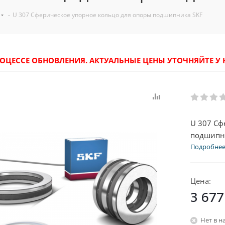
-
U 307 Сферическое упорное кольцо для опоры подшипника SKF
РОЦЕССЕ ОБНОВЛЕНИЯ. АКТУАЛЬНЫЕ ЦЕНЫ УТОЧНЯЙТЕ 
U 307 Сф
подшипни
Подробне
Цена:
3 677
Нет в н