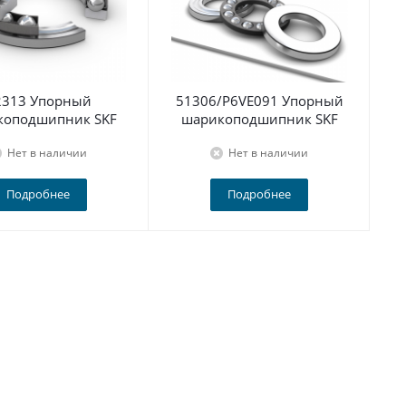
2313 Упорный
51306/P6VE091 Упорный
5
коподшипник SKF
шарикоподшипник SKF
Нет в наличии
Нет в наличии
Подробнее
Подробнее