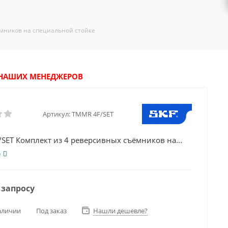
ёмников на специальной стойке
У НАШИХ МЕНЕДЖЕРОВ
Артикул:
TMMR 4F/SET
SET Комплект из 4 реверсивных съёмников на...
е
 запросу
аличии
Под заказ
Нашли дешевле?