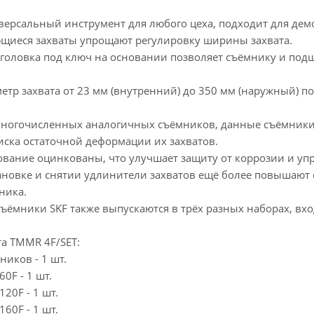
ерсальный инструмент для любого цеха, подходит для демон
щиеся захваты упрощают регулировку ширины захвата.
 головка под ключ на основании позволяет съёмнику и под
етр захвата от 23 мм (внутренний) до 350 мм (наружный) 
 многочисленных аналогичных съёмников, данные съёмник
иска остаточной деформации их захватов.
ование оцинкованы, что улучшает защиту от коррозии и упр
тановке и снятии удлинители захватов ещё более повышают
ника.
съёмники SKF также выпускаются в трёх разных наборах, вх
та TMMR 4F/SET:
ников - 1 шт.
0F - 1 шт.
20F - 1 шт.
60F - 1 шт.