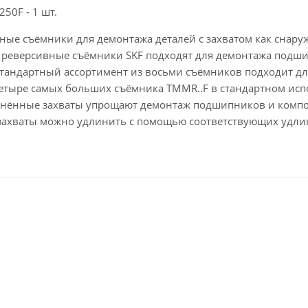
50F - 1 шт.
ые съёмники для демонтажа деталей с захватом как снаружи
реверсивные съёмники SKF подходят для демонтажа подшип
 Стандартный ассортимент из восьми съёмников подходит 
етыре самых больших съёмника TMMR..F в стандартном исп
инённые захваты упрощают демонтаж подшипников и компон
 захваты можно удлинить с помощью соответствующих удли