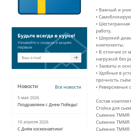
• Важный и унив
• Самоблокирую
• Шестигранная
работу.
Будьте всегда в курсе!
• Широкий диам
Узнавайте о скидках и акциях
компоненты.
первым
• В отличие от
нагрузкой без р
• Захваты и осн
• Удобные в ус
прочность съём
Новости
• Реверсивные 
Все новости
5 мая 2026
Состав комплек
Поздравляем с Днем Победы!
Стойка для сьем
Съёмник TMMR 6
Съёмник TMMR 1
10 апреля 2026
Съёмник TMMR 1
С Днём космонавтики!