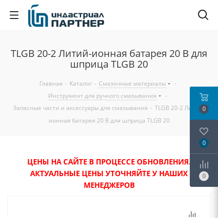
TLGB 20-2 Литий-ионная батарея 20 В для
шприца TLGB 20
Главная
-
Каталог
-
Смазочные материалы
-
Инструмент для ручного смазывания
-
Запасные части и аксессуары для смазывания
-
TLGB 20-2 Литий-
0
ионная батарея 20 В для шприца TLGB 20
0
ЦЕНЫ НА САЙТЕ В ПРОЦЕССЕ ОБНОВЛЕНИЯ.
АКТУАЛЬНЫЕ ЦЕНЫ УТОЧНЯЙТЕ У НАШИХ
0
МЕНЕДЖЕРОВ