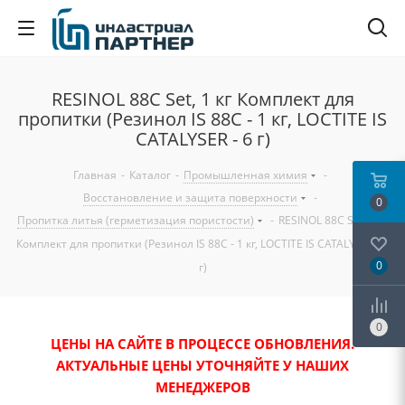
RESINOL 88C Set, 1 кг Комплект для
пропитки (Резинол IS 88С - 1 кг, LOCTITE IS
CATALYSER - 6 г)
Главная
-
Каталог
-
Промышленная химия
-
Восстановление и защита поверхности
-
0
Пропитка литья (герметизация пористости)
-
RESINOL 88C Set, 1 кг
Комплект для пропитки (Резинол IS 88С - 1 кг, LOCTITE IS CATALYSER - 6
0
г)
0
ЦЕНЫ НА САЙТЕ В ПРОЦЕССЕ ОБНОВЛЕНИЯ.
АКТУАЛЬНЫЕ ЦЕНЫ УТОЧНЯЙТЕ У НАШИХ
МЕНЕДЖЕРОВ