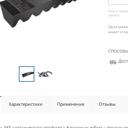
Наши менед
заказа
Цена указа
может отли
СПОСОБЫ
Дост
Характеристики
Применение
Отзывы
 SKF классического профиля с фасонным зубом – продукция,