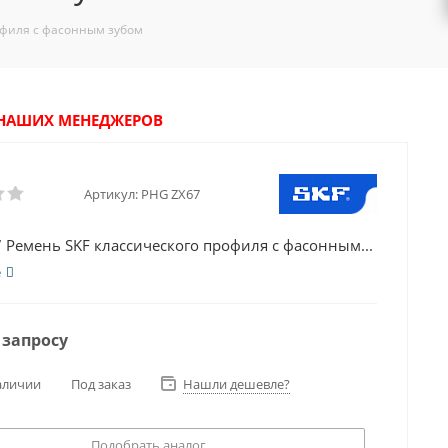
офиля с фасонным зубом
У НАШИХ МЕНЕДЖЕРОВ
Артикул:
PHG ZX67
 Ремень SKF классического профиля с фасонным...
е
 запросу
аличии
Под заказ
Нашли дешевле?
Подобрать аналог