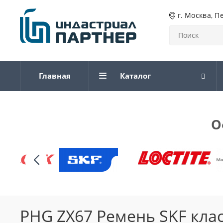
г. Москва, П
Главная
Каталог
О
PHG ZX67 Ремень SKF кла