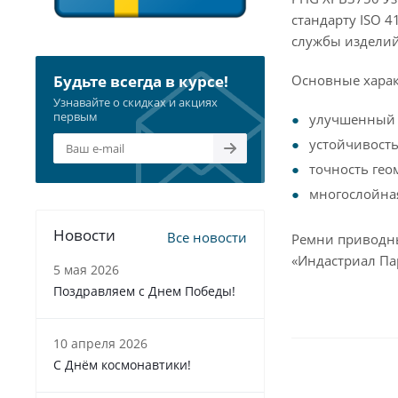
стандарту ISO 4
службы изделий
Основные харак
Будьте всегда в курсе!
Узнавайте о скидках и акциях
первым
улучшенный 
устойчивость
точность гео
многослойна
Новости
Все новости
Ремни приводны
«Индастриал Па
5 мая 2026
Поздравляем с Днем Победы!
10 апреля 2026
С Днём космонавтики!