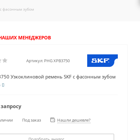
 с фасонным зубом
У НАШИХ МЕНЕДЖЕРОВ
Артикул:
PHG XPB3750
750 Узкоклиновой ремень SKF с фасонным зубом
е
 запросу
аличии
Под заказ
Нашли дешевле?
Подобрать аналог