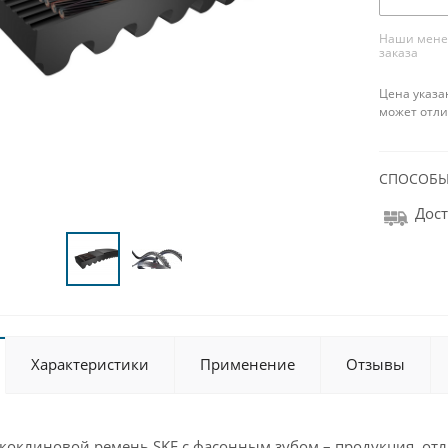
Наши менед
заказа
Цена указа
может отли
СПОСОБЫ
Дост
Характеристики
Применение
Отзывы
коклиновой ремень SKF с фасонным зубом – продукция, от