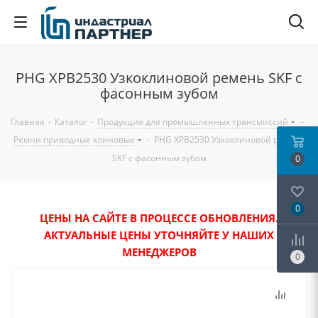
PHG XPB2530 Узкоклиновой ремень SKF с
фасонным зубом
Главная
-
Каталог
-
Продукция для промышленных трансмиссий
-
Ремни приводные клиновые
-
PHG XPB2530 Узкоклиновой ремень
SKF с фасонным зубом
0
0
ЦЕНЫ НА САЙТЕ В ПРОЦЕССЕ ОБНОВЛЕНИЯ.
АКТУАЛЬНЫЕ ЦЕНЫ УТОЧНЯЙТЕ У НАШИХ
МЕНЕДЖЕРОВ
0