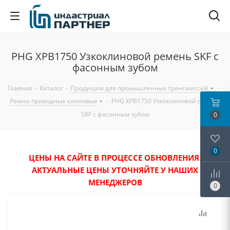
PHG XPB1750 Узкоклиновой ремень SKF с
фасонным зубом
Главная
-
Каталог
-
Продукция для промышленных трансмиссий
-
Ремни приводные клиновые
-
PHG XPB1750 Узкоклиновой ремень
SKF с фасонным зубом
0
0
ЦЕНЫ НА САЙТЕ В ПРОЦЕССЕ ОБНОВЛЕНИЯ.
АКТУАЛЬНЫЕ ЦЕНЫ УТОЧНЯЙТЕ У НАШИХ
МЕНЕДЖЕРОВ
0