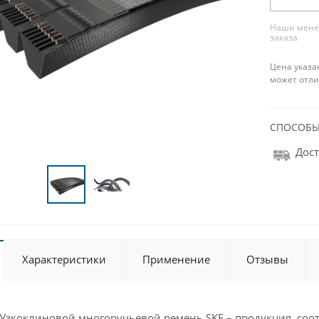
Наши менед
заказа
Цена указа
может отли
СПОСОБЫ
Дост
Характеристики
Применение
Отзывы
Узкоклиновой многоручьевой ремень SKF – продукция, соот