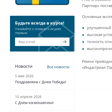
Партнер» постав
Основные экспл
Будьте всегда в курсе!
улучшенный 
Узнавайте о скидках и акциях
первым
высокая усто
точность отн
высокопрочна
Ремни приводны
Новости
Все новости
«Индастриал Пар
5 мая 2026
Поздравляем с Днем Победы!
10 апреля 2026
С Днём космонавтики!