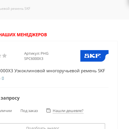
ьевой ремень SKF
У НАШИХ МЕНЕДЖЕРОВ
Артикул:
PHG
SPC6000X3
000X3 Узкоклиновой многоручьевой ремень SKF
е
 запросу
аличии
Под заказ
Нашли дешевле?
Подобрать аналог