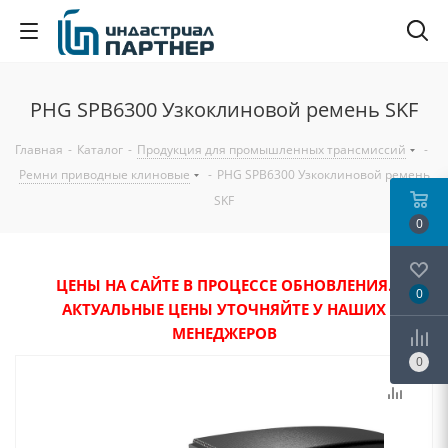
PHG SPB6300 Узкоклиновой ремень SKF
Главная
-
Каталог
-
Продукция для промышленных трансмиссий
-
Ремни приводные клиновые
-
PHG SPB6300 Узкоклиновой ремень
SKF
0
ЦЕНЫ НА САЙТЕ В ПРОЦЕССЕ ОБНОВЛЕНИЯ.
0
АКТУАЛЬНЫЕ ЦЕНЫ УТОЧНЯЙТЕ У НАШИХ
МЕНЕДЖЕРОВ
0