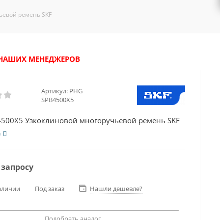
ьевой ремень SKF
У НАШИХ МЕНЕДЖЕРОВ
Артикул:
PHG
SPB4500X5
500X5 Узкоклиновой многоручьевой ремень SKF
е
 запросу
аличии
Под заказ
Нашли дешевле?
Подобрать аналог