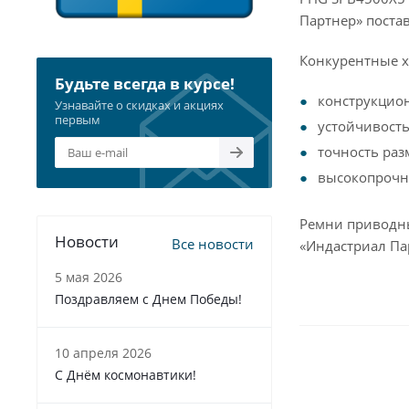
Партнер» поста
Конкурентные х
Будьте всегда в курсе!
конструкцио
Узнавайте о скидках и акциях
первым
устойчивость
точность раз
высокопрочна
Ремни приводны
Новости
Все новости
«Индастриал Па
5 мая 2026
Поздравляем с Днем Победы!
10 апреля 2026
С Днём космонавтики!