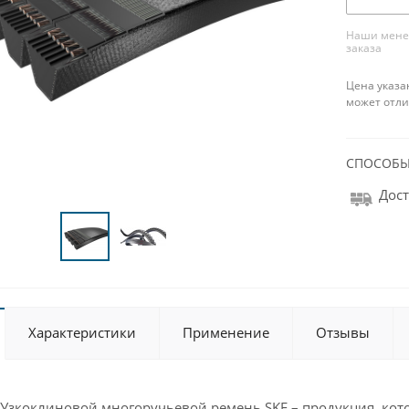
Наши менед
заказа
Цена указа
может отли
СПОСОБЫ
Дост
Характеристики
Применение
Отзывы
Узкоклиновой многоручьевой ремень SKF – продукция, котор