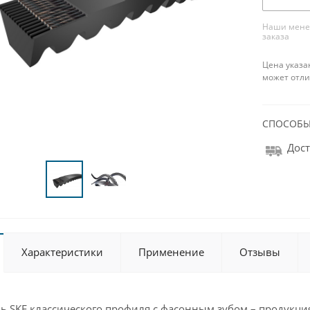
Наши менед
заказа
Цена указа
может отли
СПОСОБЫ
Дост
Характеристики
Применение
Отзывы
ь SKF классического профиля с фасонным зубом – продукция