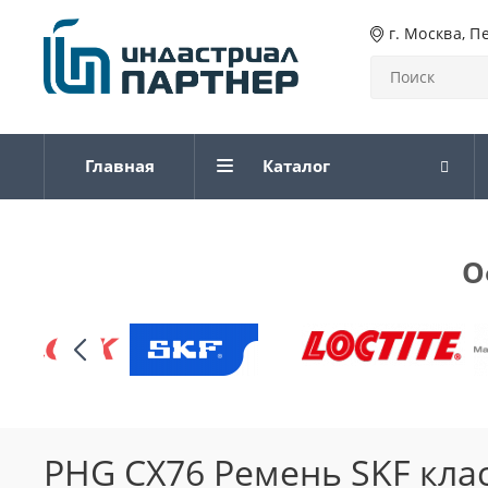
г. Москва, П
Главная
Каталог
О
PHG CX76 Ремень SKF кла