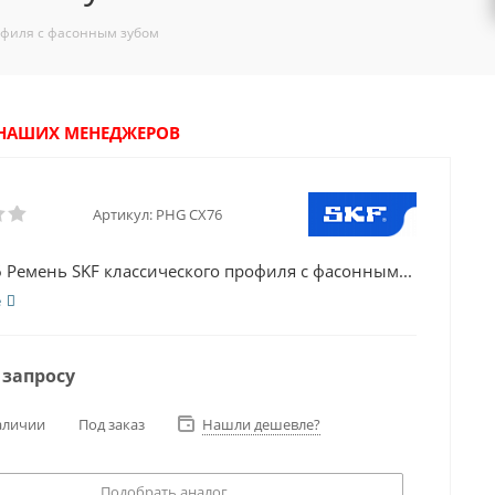
офиля с фасонным зубом
У НАШИХ МЕНЕДЖЕРОВ
Артикул:
PHG CX76
 Ремень SKF классического профиля с фасонным...
е
 запросу
аличии
Под заказ
Нашли дешевле?
Подобрать аналог