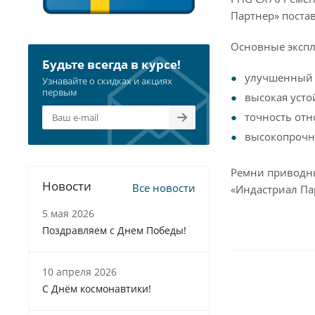
Партнер» постав
Основные экспл
Будьте всегда в курсе!
улучшенный 
Узнавайте о скидках и акциях
первым
высокая усто
точность отн
высокопрочна
Ремни приводны
Новости
Все новости
«Индастриал Пар
5 мая 2026
Поздравляем с Днем Победы!
10 апреля 2026
С Днём космонавтики!