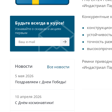
«Индастриал Па
Конкурентные х
Будьте всегда в курсе!
конструкцио
Узнавайте о скидках и акциях
первым
устойчивость
точность раз
высокопрочна
Ремни приводны
Новости
Все новости
«Индастриал Па
5 мая 2026
Поздравляем с Днем Победы!
10 апреля 2026
С Днём космонавтики!