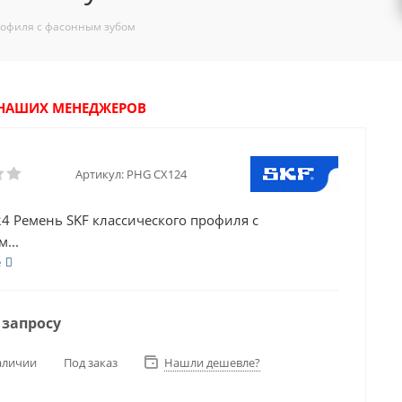
рофиля с фасонным зубом
У НАШИХ МЕНЕДЖЕРОВ
Артикул:
PHG CX124
4 Ремень SKF классического профиля с
...
е
 запросу
аличии
Под заказ
Нашли дешевле?