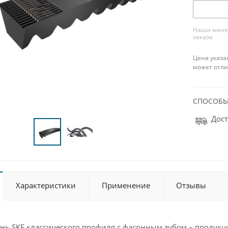
Наши менед
заказа
Цена указа
может отли
СПОСОБЫ
Дост
Характеристики
Применение
Отзывы
ь SKF классического профиля с фасонным зубом – продукция