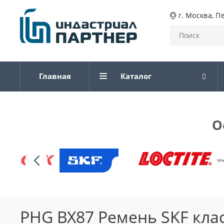
г. Москва, П
Главная
Каталог
О
PHG BX87 Ремень SKF кла