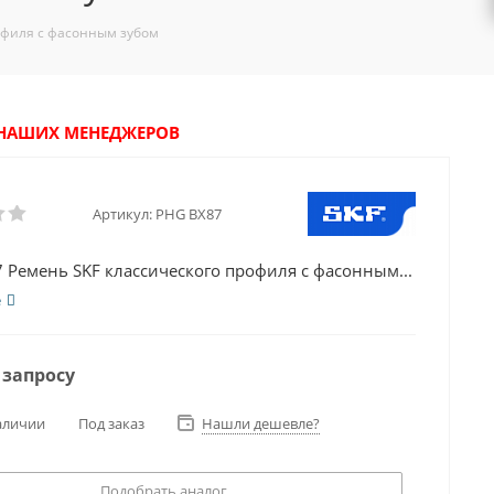
офиля с фасонным зубом
У НАШИХ МЕНЕДЖЕРОВ
Артикул:
PHG BX87
 Ремень SKF классического профиля с фасонным...
е
 запросу
аличии
Под заказ
Нашли дешевле?
Подобрать аналог