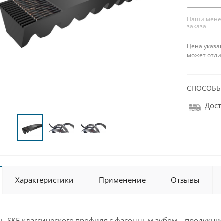
Наши менед
заказа
Цена указа
может отли
СПОСОБЫ
Дост
Характеристики
Применение
Отзывы
 SKF классического профиля с фасонным зубом – продукция,