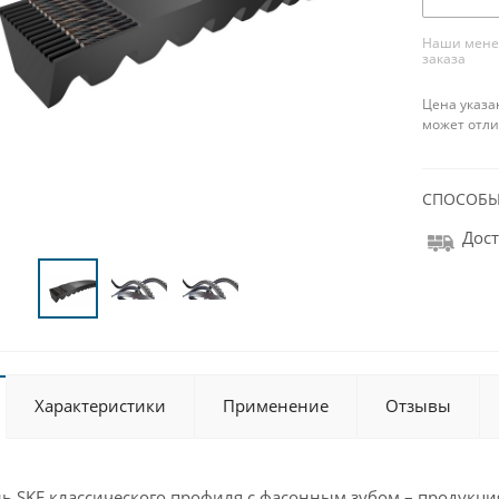
Наши менед
заказа
Цена указа
может отли
СПОСОБЫ
Дост
Характеристики
Применение
Отзывы
ь SKF классического профиля с фасонным зубом – продукци