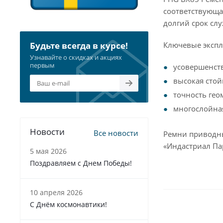
соответствующа
долгий срок сл
Ключевые экспл
Будьте всегда в курсе!
Узнавайте о скидках и акциях
первым
усовершенст
высокая стой
точность гео
многослойна
Новости
Все новости
Ремни приводны
«Индастриал Па
5 мая 2026
Поздравляем с Днем Победы!
10 апреля 2026
С Днём космонавтики!