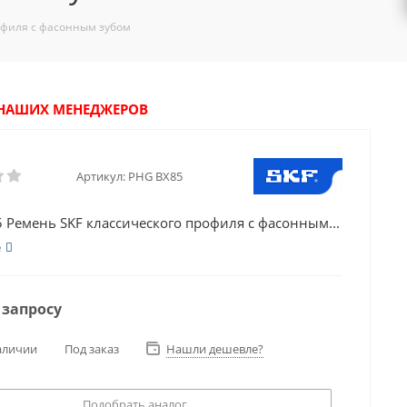
офиля с фасонным зубом
У НАШИХ МЕНЕДЖЕРОВ
Артикул:
PHG BX85
 Ремень SKF классического профиля с фасонным...
е
 запросу
аличии
Под заказ
Нашли дешевле?
Подобрать аналог