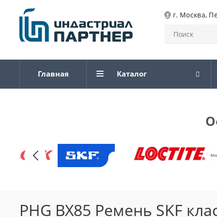
г. Москва, П
Главная
Каталог
О
PHG BX85 Ремень SKF кла