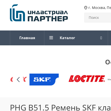
г. Москва, П
Главная
Каталог
О
PHG B51.5 Ремень SKF кл