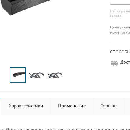
Наши менед
заказа
Цена указа
может отли
СПОСОБЫ
Дост
Характеристики
Применение
Отзывы
ь SKF классического профиля – продукция, соответствующая