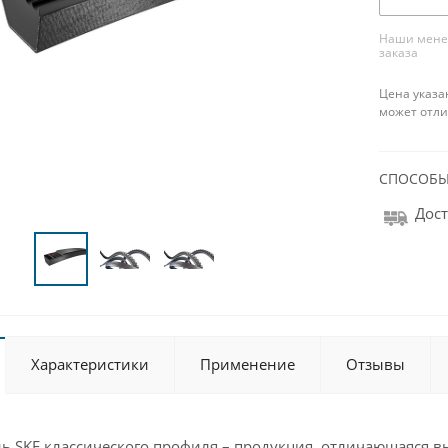
Наши менед
заказа
Цена указа
может отли
СПОСОБЫ
Дост
Характеристики
Применение
Отзывы
ь SKF классического профиля – продукция, отличающаяся в