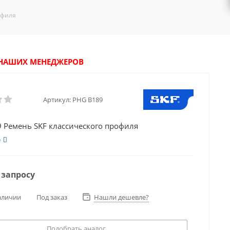
офиля
У НАШИХ МЕНЕДЖЕРОВ
Артикул:
PHG B189
 Ремень SKF классического профиля
е
 запросу
аличии
Под заказ
Нашли дешевле?
Подобрать аналог