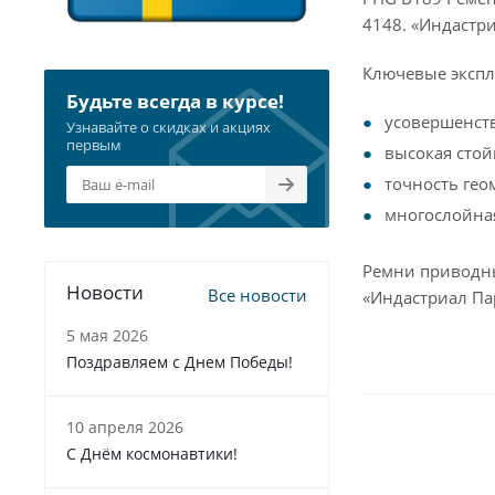
4148. «Индастр
Ключевые экспл
Будьте всегда в курсе!
усовершенст
Узнавайте о скидках и акциях
первым
высокая стой
точность гео
многослойна
Ремни приводны
Новости
Все новости
«Индастриал Па
5 мая 2026
Поздравляем с Днем Победы!
10 апреля 2026
С Днём космонавтики!