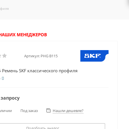
офиля
У НАШИХ МЕНЕДЖЕРОВ
Артикул:
PHG B115
 Ремень SKF классического профиля
е
 запросу
аличии
Под заказ
Нашли дешевле?
Подобрать аналог