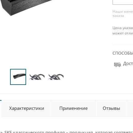
Наши менед
заказа
Цена указа
может отли
СПОСОБЫ
Дост
Характеристики
Применение
Отзывы
 SKF классического профиля – продукция, которая соответс