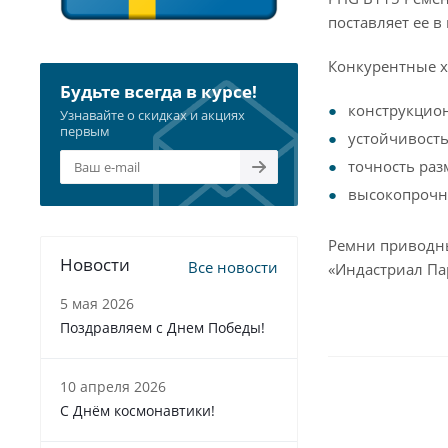
поставляет ее 
Конкурентные х
Будьте всегда в курсе!
конструкцио
Узнавайте о скидках и акциях
первым
устойчивость
точность раз
высокопрочна
Ремни приводны
Новости
Все новости
«Индастриал Па
5 мая 2026
Поздравляем с Днем Победы!
10 апреля 2026
С Днём космонавтики!