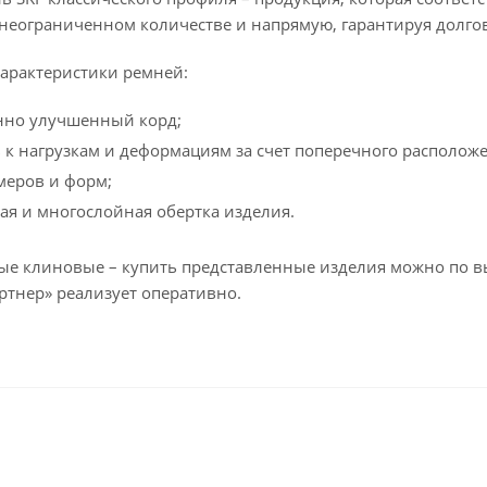
в неограниченном количестве и напрямую, гарантируя долго
арактеристики ремней:
нно улучшенный корд;
 к нагрузкам и деформациям за счет поперечного располож
меров и форм;
я и многослойная обертка изделия.
е клиновые – купить представленные изделия можно по вы
ртнер» реализует оперативно.