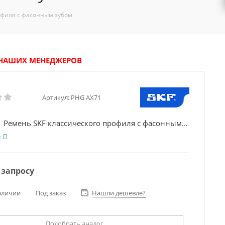
офиля с фасонным зубом
У НАШИХ МЕНЕДЖЕРОВ
Артикул:
PHG AX71
 Ремень SKF классического профиля с фасонным...
е
 запросу
аличии
Под заказ
Нашли дешевле?
Подобрать аналог