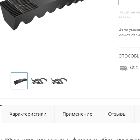
Наши менед
заказа
Цена указа
может отли
СПОСОБЫ
Дост
Характеристики
Применение
Отзывы
ь SKF классического профиля с фасонным зубом – продукци