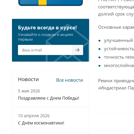
соответствующа
долгий срок сл
Основные харак
Будьте всегда в курсе!
Узнавайте о скидках и акциях
первым
улучшенный 
устойчивость
точность гео
многослойна
Новости
Все новости
Ремни приводны
«Индастриал Па
5 мая 2026
Поздравляем с Днем Победы!
10 апреля 2026
С Днём космонавтики!