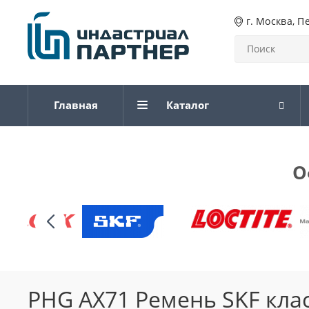
г. Москва, П
Главная
Каталог
О
PHG AX71 Ремень SKF кла