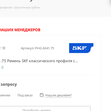
 профиля с фасонным зубом
У НАШИХ МЕНЕДЖЕРОВ
Артикул:
PHG AX41.75
.75 Ремень SKF классического профиля с...
е
 запросу
аличии
Под заказ
Нашли дешевле?
Подобрать аналог