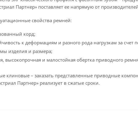
астриал Партнер» поставляет ее напрямую от производителе
уатационные свойства ремней:
вованный корд;
йчивость к деформациям и разного рода нагрузкам за счет
мы изделия и размера;
я, высокопрочная и малостойкая обертка приводного ремня
е клиновые – заказать представленные приводные компон
стриал Партнер» реализует в сжатые сроки.