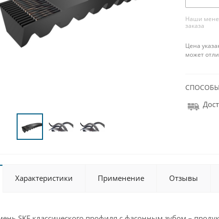
Наши менед
заказа
Цена указа
может отли
СПОСОБЫ
Дост
Характеристики
Применение
Отзывы
ень SKF классического профиля с фасонным зубом – продукц