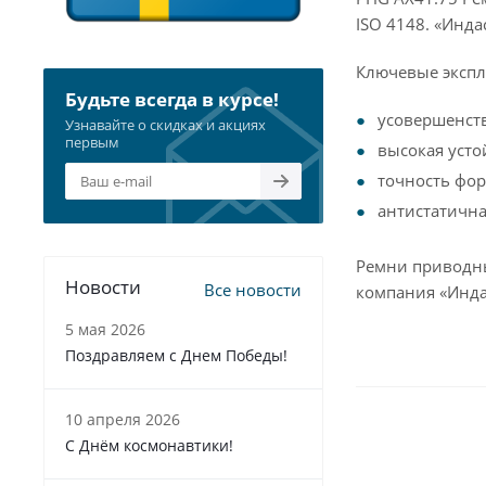
ISO 4148. «Инд
Ключевые экспл
Будьте всегда в курсе!
усовершенст
Узнавайте о скидках и акциях
первым
высокая усто
точность фор
антистатична
Ремни приводны
Новости
Все новости
компания «Инда
5 мая 2026
Поздравляем с Днем Победы!
10 апреля 2026
С Днём космонавтики!