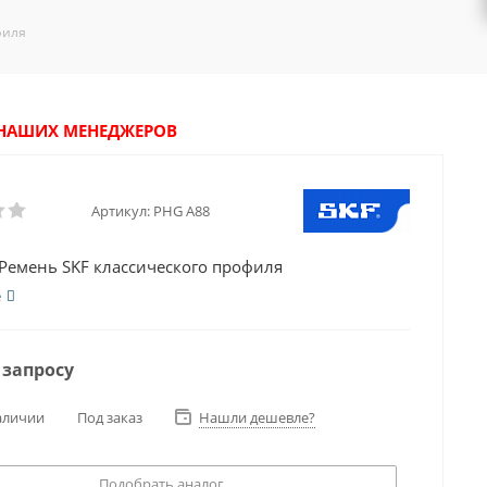
филя
У НАШИХ МЕНЕДЖЕРОВ
Артикул:
PHG A88
Ремень SKF классического профиля
е
 запросу
аличии
Под заказ
Нашли дешевле?
Подобрать аналог