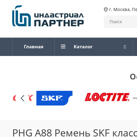
г. Москва, П
Главная
Каталог
О
PHG A88 Ремень SKF клас