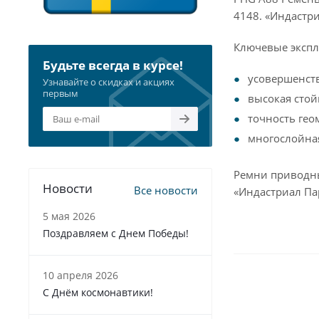
4148. «Индастр
Ключевые экспл
Будьте всегда в курсе!
усовершенст
Узнавайте о скидках и акциях
первым
высокая стой
точность гео
многослойна
Ремни приводны
Новости
Все новости
«Индастриал Па
5 мая 2026
Поздравляем с Днем Победы!
10 апреля 2026
С Днём космонавтики!