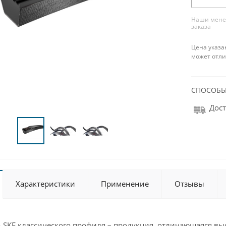
Наши менед
заказа
Цена указа
может отли
СПОСОБЫ
Дост
Характеристики
Применение
Отзывы
 SKF классического профиля – продукция, отличающаяся выс