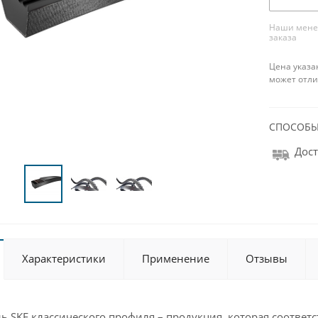
Наши менед
заказа
Цена указа
может отли
СПОСОБЫ
Дост
Характеристики
Применение
Отзывы
 SKF классического профиля – продукция, которая соответс