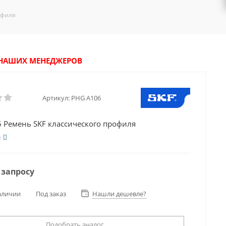
офиля
У НАШИХ МЕНЕДЖЕРОВ
Артикул:
PHG A106
 Ремень SKF классического профиля
е
 запросу
аличии
Под заказ
Нашли дешевле?
Подобрать аналог