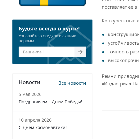
поставляет ее 
Конкурентные х
Будьте всегда в курсе!
конструкцио
Узнавайте о скидках и акциях
первым
устойчивость
точность раз
высокопрочна
Ремни приводны
Новости
Все новости
«Индастриал Па
5 мая 2026
Поздравляем с Днем Победы!
10 апреля 2026
С Днём космонавтики!