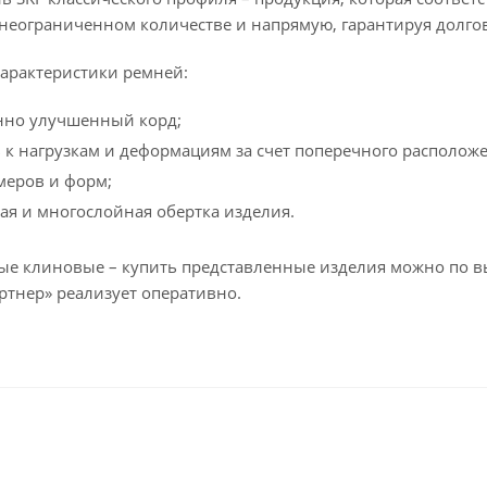
в неограниченном количестве и напрямую, гарантируя долго
арактеристики ремней:
нно улучшенный корд;
 к нагрузкам и деформациям за счет поперечного располож
меров и форм;
я и многослойная обертка изделия.
е клиновые – купить представленные изделия можно по вы
ртнер» реализует оперативно.