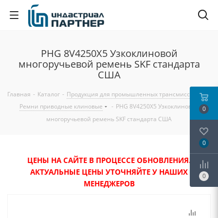
PHG 8V4250X5 Узкоклиновой
многоручьевой ремень SKF стандарта
США
Главная
-
Каталог
-
Продукция для промышленных трансмиссий
-
Ремни приводные клиновые
-
PHG 8V4250X5 Узкоклиновой
0
многоручьевой ремень SKF стандарта США
0
ЦЕНЫ НА САЙТЕ В ПРОЦЕССЕ ОБНОВЛЕНИЯ.
АКТУАЛЬНЫЕ ЦЕНЫ УТОЧНЯЙТЕ У НАШИХ
0
МЕНЕДЖЕРОВ