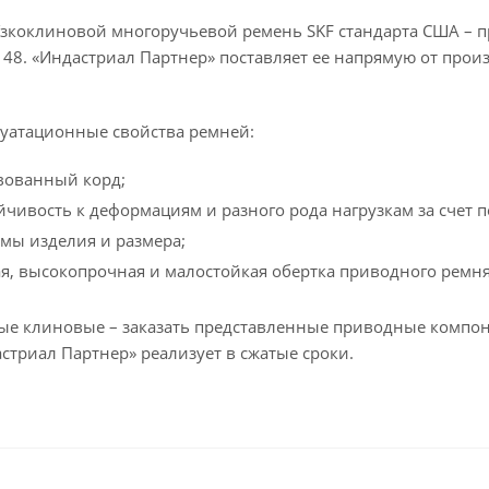
зкоклиновой многоручьевой ремень SKF стандарта США – пр
4148. «Индастриал Партнер» поставляет ее напрямую от про
уатационные свойства ремней:
вованный корд;
йчивость к деформациям и разного рода нагрузкам за счет
мы изделия и размера;
я, высокопрочная и малостойкая обертка приводного ремня
е клиновые – заказать представленные приводные компон
стриал Партнер» реализует в сжатые сроки.