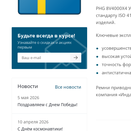
PHG 8V4000X4 У
стандарту ISO 
изделий.
Ключевые экспл
Будьте всегда в курсе!
Узнавайте о скидках и акциях
первым
усовершенст
высокая усто
точность фор
антистатична
Новости
Все новости
Ремни приводны
компания «Инда
5 мая 2026
Поздравляем с Днем Победы!
10 апреля 2026
С Днём космонавтики!