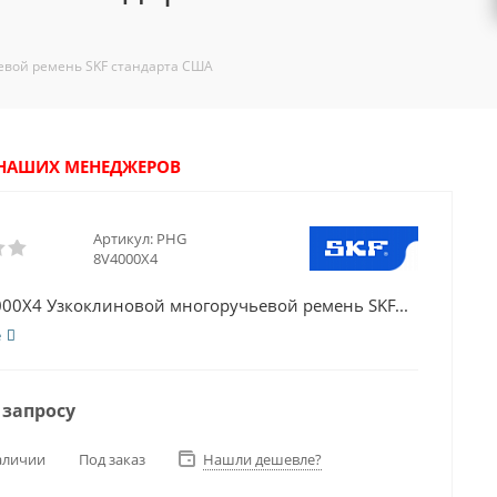
евой ремень SKF стандарта США
У НАШИХ МЕНЕДЖЕРОВ
Артикул:
PHG
8V4000X4
00X4 Узкоклиновой многоручьевой ремень SKF...
е
 запросу
аличии
Под заказ
Нашли дешевле?