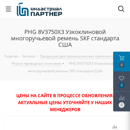
PHG 8V3750X3 Узкоклиновой
многоручьевой ремень SKF стандарта
США
Главная
-
Каталог
-
Продукция для промышленных трансмиссий
-
Ремни приводные клиновые
-
PHG 8V3750X3 Узкоклиновой
0
многоручьевой ремень SKF стандарта США
0
ЦЕНЫ НА САЙТЕ В ПРОЦЕССЕ ОБНОВЛЕНИЯ.
АКТУАЛЬНЫЕ ЦЕНЫ УТОЧНЯЙТЕ У НАШИХ
0
МЕНЕДЖЕРОВ