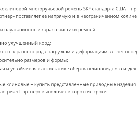
коклиновой многоручьевой ремень SKF стандарта США – про
ртнер» поставляет ее напрямую и в неограниченном количес
ксплуатационные характеристики ремней:
нно улучшенный корд;
кость к разного рода нагрузкам и деформациям за счет поп
осительно размеров и формы;
я и устойчивая к антистатике обертка клиновидного издел
е клиновые – купить представленные приводные изделия м
астриал Партнер» выполняет в короткие сроки.