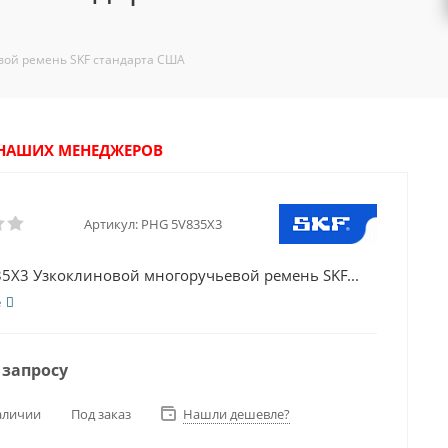
вой ремень SKF стандарта США
У НАШИХ МЕНЕДЖЕРОВ
Артикул:
PHG 5V835X3
5X3 Узкоклиновой многоручьевой ремень SKF...
е
 запросу
аличии
Под заказ
Нашли дешевле?