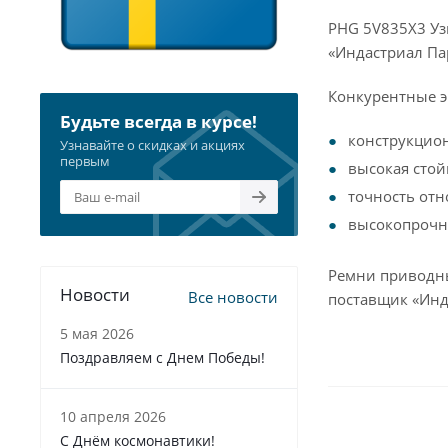
PHG 5V835X3 Уз
«Индастриал Па
Конкурентные э
Будьте всегда в курсе!
конструкцио
Узнавайте о скидках и акциях
первым
высокая стой
точность отн
высокопрочна
Ремни приводны
Новости
Все новости
поставщик «Инд
5 мая 2026
Поздравляем с Днем Победы!
10 апреля 2026
С Днём космонавтики!