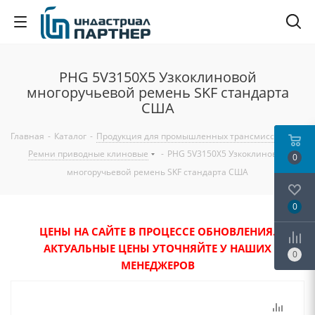
PHG 5V3150X5 Узкоклиновой
многоручьевой ремень SKF стандарта
США
Главная
-
Каталог
-
Продукция для промышленных трансмиссий
-
Ремни приводные клиновые
-
PHG 5V3150X5 Узкоклиновой
0
многоручьевой ремень SKF стандарта США
0
ЦЕНЫ НА САЙТЕ В ПРОЦЕССЕ ОБНОВЛЕНИЯ.
АКТУАЛЬНЫЕ ЦЕНЫ УТОЧНЯЙТЕ У НАШИХ
0
МЕНЕДЖЕРОВ