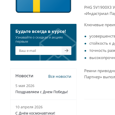
PHG 5V1900X3 У
«Индастриал Па
Ключевые преи
Будьте всегда в курсе!
усовершенст
Узнавайте о скидках и акциях
первым
стойкость к 
точность раз
высокопрочна
Ремни приводны
Новости
Все новости
Партнер» выпол
5 мая 2026
Поздравляем с Днем Победы!
10 апреля 2026
С Днём космонавтики!