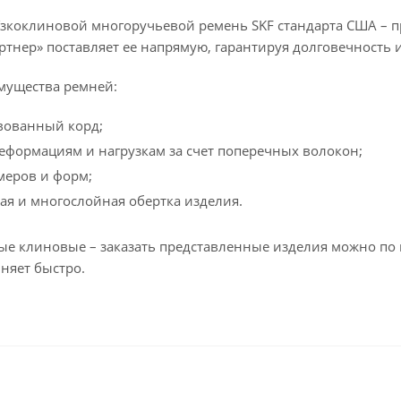
зкоклиновой многоручьевой ремень SKF стандарта США – про
ртнер» поставляет ее напрямую, гарантируя долговечность 
мущества ремней:
вованный корд;
деформациям и нагрузкам за счет поперечных волокон;
меров и форм;
я и многослойная обертка изделия.
е клиновые – заказать представленные изделия можно по 
няет быстро.