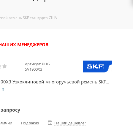
евой ремень SKF стандарта США
У НАШИХ МЕНЕДЖЕРОВ
Артикул:
PHG
5V1900X3
00X3 Узкоклиновой многоручьевой ремень SKF...
е
 запросу
аличии
Под заказ
Нашли дешевле?