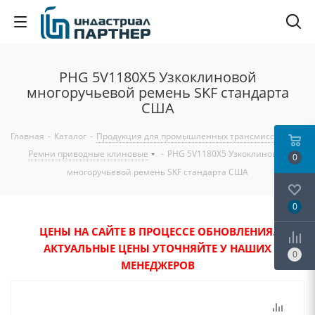
PHG 5V1180X5 Узкоклиновой
многоручьевой ремень SKF стандарта
США
Главная
-
Каталог
-
Продукция для промышленных трансмиссий
-
Ремни приводные клиновые
-
PHG 5V1180X5 Узкоклиновой
0
многоручьевой ремень SKF стандарта США
0
ЦЕНЫ НА САЙТЕ В ПРОЦЕССЕ ОБНОВЛЕНИЯ.
АКТУАЛЬНЫЕ ЦЕНЫ УТОЧНЯЙТЕ У НАШИХ
0
МЕНЕДЖЕРОВ