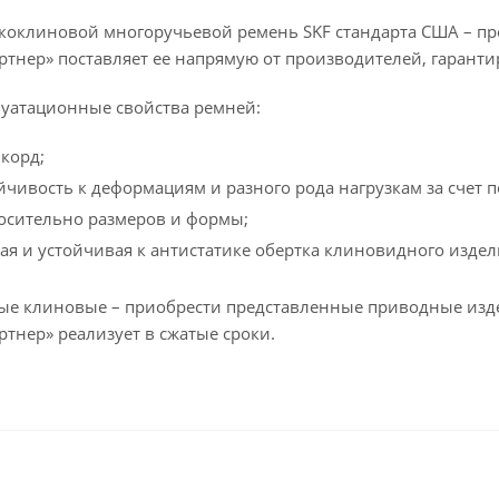
коклиновой многоручьевой ремень SKF стандарта США – про
ртнер» поставляет ее напрямую от производителей, гаранти
уатационные свойства ремней:
корд;
йчивость к деформациям и разного рода нагрузкам за счет
осительно размеров и формы;
я и устойчивая к антистатике обертка клиновидного издел
е клиновые – приобрести представленные приводные изде
тнер» реализует в сжатые сроки.