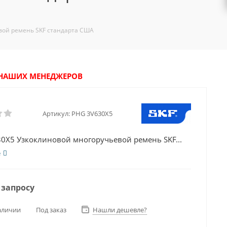
вой ремень SKF стандарта США
У НАШИХ МЕНЕДЖЕРОВ
Артикул:
PHG 3V630X5
0X5 Узкоклиновой многоручьевой ремень SKF...
е
 запросу
аличии
Под заказ
Нашли дешевле?