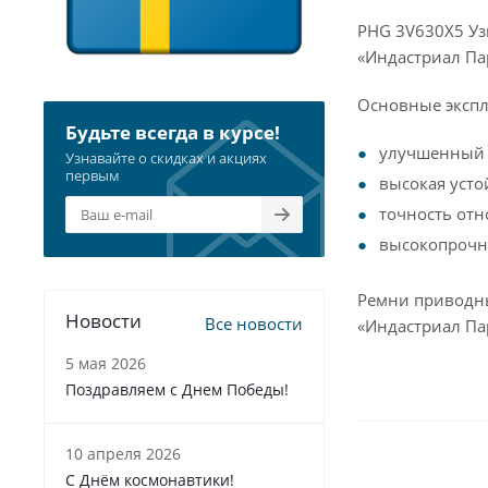
PHG 3V630X5 Уз
«Индастриал Па
Основные экспл
Будьте всегда в курсе!
улучшенный 
Узнавайте о скидках и акциях
первым
высокая усто
точность отн
высокопрочна
Ремни приводны
Новости
Все новости
«Индастриал Пар
5 мая 2026
Поздравляем с Днем Победы!
10 апреля 2026
С Днём космонавтики!