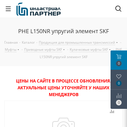
PHE L150NR упругий элемент SKF
Главная
-
Каталог
-
Продукция для промышленных трансмиссий
-
Муфты
-
Приводные муфты SKF
-
Кулачковые муфты SKF
-
PHE
L150NR упругий элемент SKF
0
ЦЕНЫ НА САЙТЕ В ПРОЦЕССЕ ОБНОВЛЕНИЯ.
0
АКТУАЛЬНЫЕ ЦЕНЫ УТОЧНЯЙТЕ У НАШИХ
МЕНЕДЖЕРОВ
0