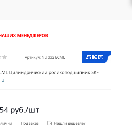
У НАШИХ МЕНЕДЖЕРОВ
Артикул:
NU 332 ECML
ECML Цилиндрический роликоподшипник SKF
е
354
руб.
/шт
аличии
Под заказ
Нашли дешевле?