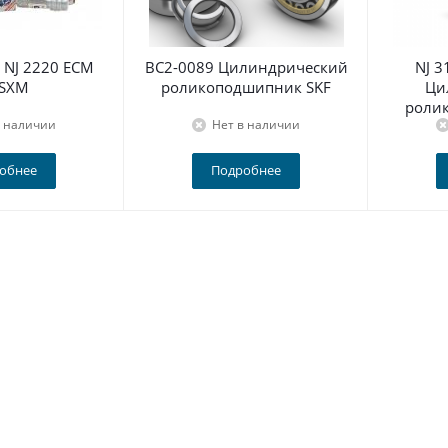
NJ 2220 ECM
BC2-0089 Цилиндрический
NJ 
 SXM
роликоподшипник SKF
Ци
роли
в наличии
Нет в наличии
обнее
Подробнее