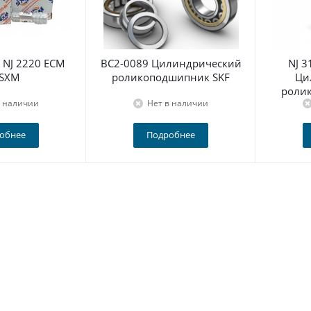
NJ 2220 ECM
BC2-0089 Цилиндрический
NJ 
 SXM
роликоподшипник SKF
Ци
роли
в наличии
Нет в наличии
обнее
Подробнее