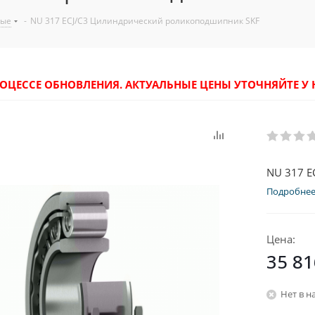
ные
-
NU 317 ECJ/C3 Цилиндрический роликоподшипник SKF
РОЦЕССЕ ОБНОВЛЕНИЯ. АКТУАЛЬНЫЕ ЦЕНЫ УТОЧНЯЙТЕ 
NU 317 E
Подробне
Цена:
35 81
Нет в н