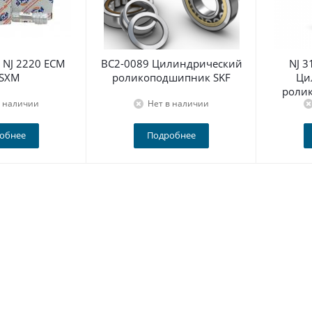
NJ 2220 ECM
BC2-0089 Цилиндрический
NJ 
 SXM
роликоподшипник SKF
Ци
роли
в наличии
Нет в наличии
обнее
Подробнее