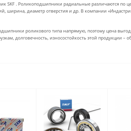
к SKF . Роликоподшипники радиальные различаются по цел
й, ширина, диаметр отверстия и др. В компании «Индастр
одшипники роликового типа напрямую, поэтому цена выгод
рузкам, долговечность, износостойкость этой продукции – о