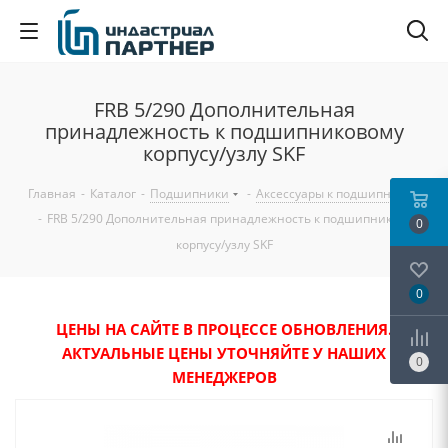
FRB 5/290 Дополнительная
принадлежность к подшипниковому
корпусу/узлу SKF
Главная
-
Каталог
-
Подшипники
-
Аксессуары к подшипникам
-
FRB 5/290 Дополнительная принадлежность к подшипниковому
0
корпусу/узлу SKF
0
ЦЕНЫ НА САЙТЕ В ПРОЦЕССЕ ОБНОВЛЕНИЯ.
АКТУАЛЬНЫЕ ЦЕНЫ УТОЧНЯЙТЕ У НАШИХ
0
МЕНЕДЖЕРОВ