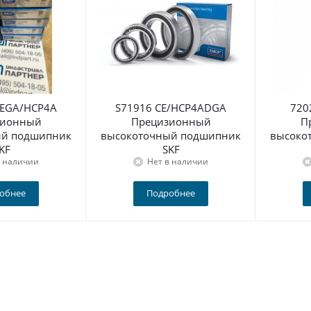
CEGA/HCP4A
S71916 CE/HCP4ADGA
720
зионный
Прецизионный
П
ый подшипник
высокоточный подшипник
высоко
KF
SKF
в наличии
Нет в наличии
обнее
Подробнее