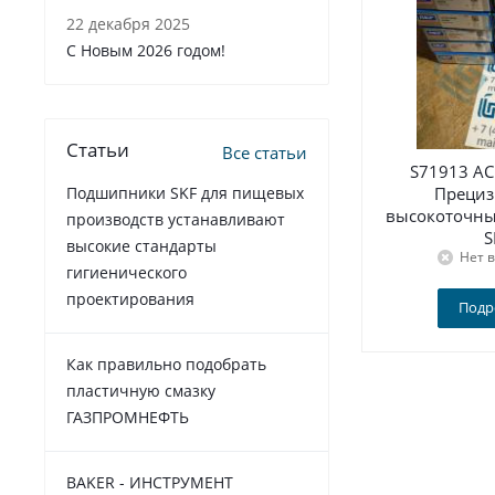
22 декабря 2025
C Новым 2026 годом!
Статьи
Все статьи
S71913 A
Преци
Подшипники SKF для пищевых
высокоточн
производств устанавливают
S
высокие стандарты
Нет 
гигиенического
проектирования
Подр
Как правильно подобрать
пластичную смазку
ГАЗПРОМНЕФТЬ
BAKER - ИНСТРУМЕНТ