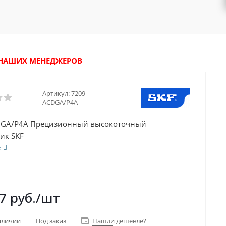
У НАШИХ МЕНЕДЖЕРОВ
Артикул:
7209
ACDGA/P4A
DGA/P4A Прецизионный высокоточный
ик SKF
е
7
руб.
/шт
аличии
Под заказ
Нашли дешевле?